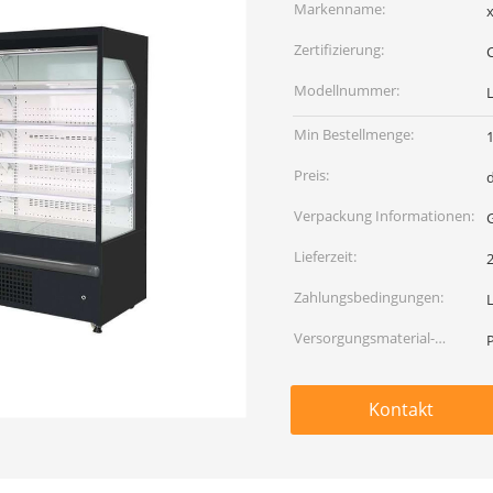
Markenname:
x
Zertifizierung:
Modellnummer:
Min Bestellmenge:
Preis:
Verpackung Informationen:
Lieferzeit:
Zahlungsbedingungen:
L
Versorgungsmaterial-
Fähigkeit:
Kontakt