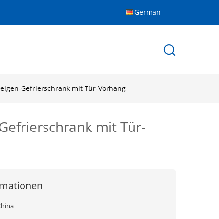
German
igen-Gefrierschrank mit Tür-Vorhang
frierschrank mit Tür-
rmationen
China