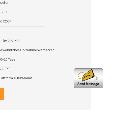
uelier
CE/IEC
LC1200F
1
doller 249~492
Gewöhnliches Holzrahmenverpacken
20~25 Tage
/C, T/T
Plattform 1000/Monat