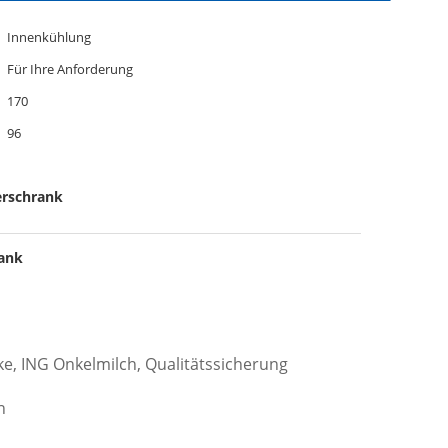
Innenkühlung
Für Ihre Anforderung
170
96
ierschrank
rank
, ING Onkelmilch, Qualitätssicherung
n