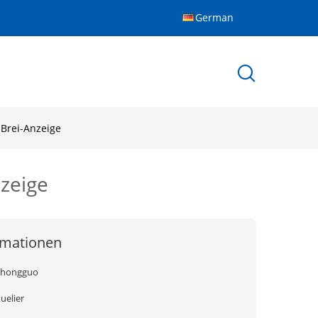
German
-Brei-Anzeige
nzeige
rmationen
zhongguo
uelier