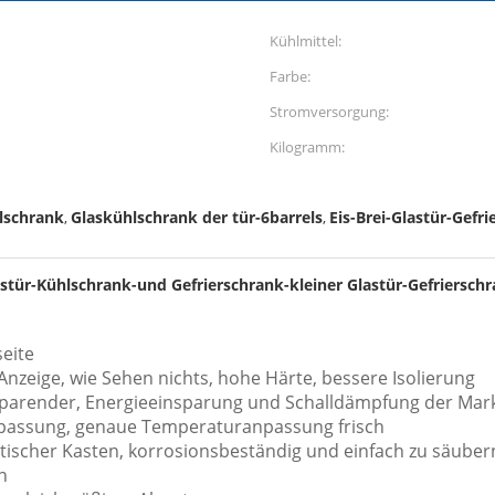
Kühlmittel:
Farbe:
Stromversorgung:
Kilogramm:
lschrank
Glaskühlschrank der tür-6barrels
Eis-Brei-Glastür-Gefr
,
,
stür-Kühlschrank-und Gefrierschrank-kleiner Glastür-Gefriersch
seite
 Anzeige, wie Sehen nichts, hohe Härte, bessere Isolierung
parender, Energieeinsparung und Schalldämpfung der Marke
npassung, genaue Temperaturanpassung frisch
ischer Kasten, korrosionsbeständig und einfach zu säuber
n