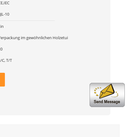
CE,IEC
JL-10
in
Verpackung im gewöhnlichen Holzetui
20
/C, T/T