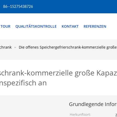
86--15275438726
 TOUR
QUALITÄTSKONTROLLE
KONTAKT
REFERENZEN
schrank
Die offenes Speichergefrierschrank-kommerzielle große
rschrank-kommerzielle große Kapazi
spezifisch an
Grundlegende Info
Herkunftsort: