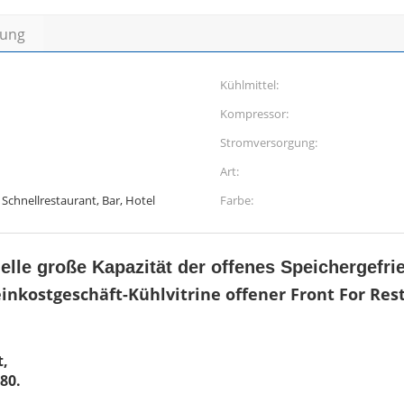
bung
Kühlmittel:
Kompressor:
Stromversorgung:
Art:
Schnellrestaurant, Bar, Hotel
Farbe:
lle große Kapazität der offenes Speichergefri
nkostgeschäft-Kühlvitrine offener Front For Res
t,
80.