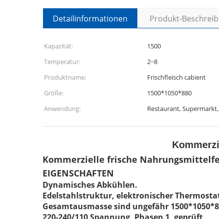
Detailinformationen
Produkt-Beschrei
Kapazität:
1500
Temperatur:
2~8
Produktname:
Frischfleisch cabient
Größe:
1500*1050*880
Anwendung:
Restaurant, Supermarkt, 
Kommerzie
Kommerzielle frische Nahrungsmittelfei
EIGENSCHAFTEN
Dynamisches Abkühlen.
Edelstahlstruktur, elektronischer Thermosta
Gesamtausmasse sind ungefähr 1500*1050*8
220-240/110 Spannung, Phasen 1, geprüft