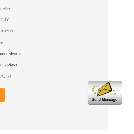
uelier
CE,IEC
XR-1500
in
Das Holzetui
20~25days
/C, T/T