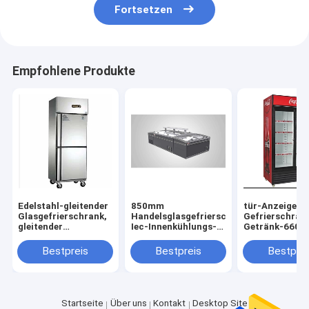
Fortsetzen
Empfohlene Produkte
Edelstahl-gleitender
850mm
tür-Anzeigen-
Glasgefrierschrank,
Handelsglasgefrierschrank,
Gefrierschran
gleitender
Iec-Innenkühlungs-
Getränk-660l 
Glasgefrierschrank
Handelsglasgefrierschrank
2000mm Glast
des Edelstahl-450l,
Anzeigen-
Bestpreis
Bestpreis
Bestprei
tür-Anzeigen-
Gefrierschran
Gefrierschrank
RoHS Glas
Startseite
Über uns
Kontakt
Desktop Site